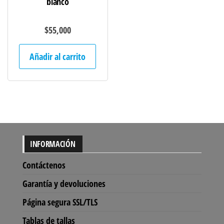
blanco
$
55,000
Añadir al carrito
INFORMACIÓN
Contáctenos
Garantía y devoluciones
Página segura SSL/TLS
Tablas de tallas