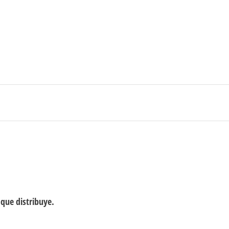
0
$0
strarse
|
Carrito de compras
Medellín – Colombia
 que distribuye.