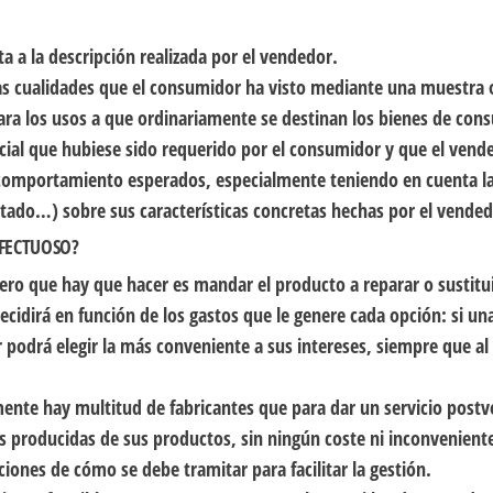
ta a la descripción realizada por el vendedor.
 las cualidades que el consumidor ha visto mediante una muestra
para los usos a que ordinariamente se destinan los bienes de co
ecial que hubiese sido requerido por el consumidor y que el ven
l comportamiento esperados, especialmente teniendo en cuenta la
uetado…) sobre sus características concretas hechas por el vendedo
EFECTUOSO?
mero que hay que hacer es mandar el producto a reparar o sustitu
ecidirá en función de los gastos que le genere cada opción: si un
or podrá elegir la más conveniente a sus intereses, siempre que
mente hay multitud de fabricantes que para dar un servicio postv
s producidas de sus productos, sin ningún coste ni inconveniente 
ciones de cómo se debe tramitar para facilitar la gestión.