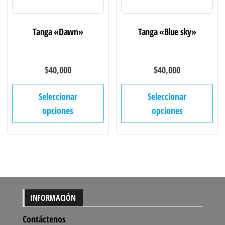
página
pág
de
de
Tanga «Dawn»
Tanga «Blue sky»
producto
pro
$
40,000
$
40,000
Este
Est
Seleccionar
Seleccionar
producto
pro
opciones
opciones
tiene
tie
múltiples
múl
variantes.
var
Las
Las
opciones
opc
se
se
INFORMACIÓN
pueden
pu
elegir
ele
Contáctenos