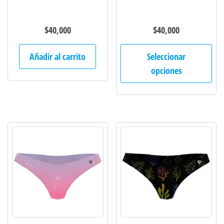
$
40,000
$
40,000
Est
Añadir al carrito
Seleccionar
pro
opciones
tie
múl
var
Las
opc
se
pu
ele
en
la
pág