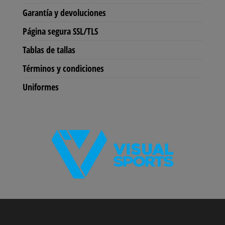
en
en
Garantía y devoluciones
la
la
Página segura SSL/TLS
página
pág
de
de
Tablas de tallas
producto
pro
Términos y condiciones
Uniformes