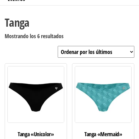
Tanga
Ordenado
Mostrando los 6 resultados
por
los
últimos
Tanga «Unicolor»
Tanga «Mermaid»