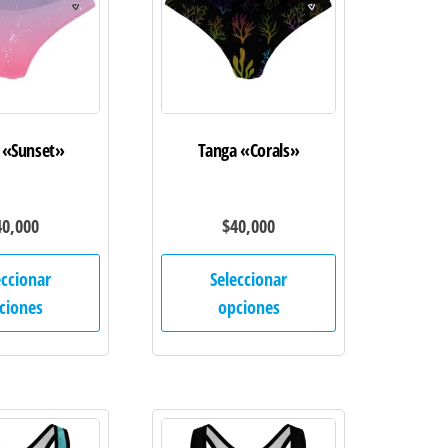
 «Sunset»
Tanga «Corals»
40,000
$
40,000
Este
Este
eccionar
Seleccionar
producto
producto
ciones
opciones
tiene
tiene
múltiples
múltiples
variantes.
variantes.
Las
Las
opciones
opciones