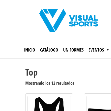
Saltar
al
contenido
Visual
Sports
INICIO
CATÁLOGO
UNIFORMES
EVENTOS
Top
Ordenado
Mostrando los 12 resultados
por
los
últimos