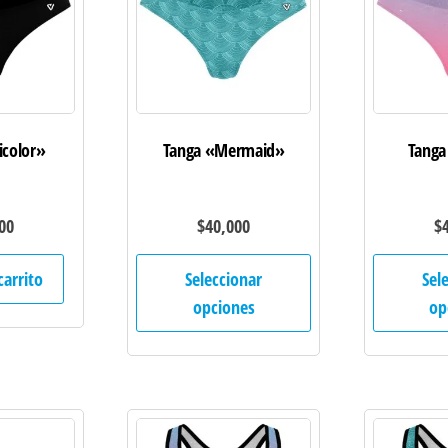
icolor»
Tanga «Mermaid»
Tanga
00
$
40,000
$
Este
carrito
Seleccionar
Sel
producto
opciones
op
tiene
múltiples
variantes.
Las
opciones