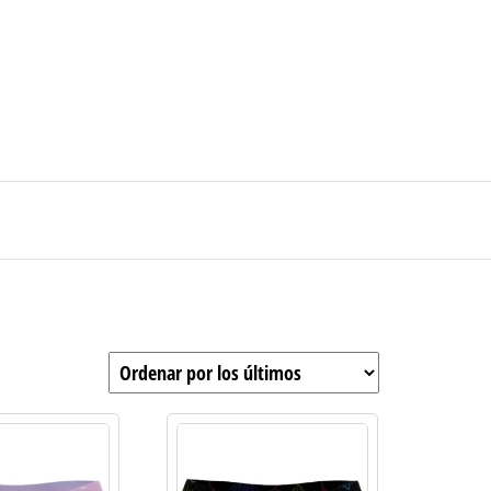
0
$0
strarse
|
Carrito de compras
Medellín – Colombia