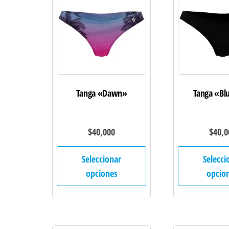
se
pueden
elegir
en
la
página
de
Tanga «Dawn»
Tanga «Bl
producto
$
40,000
$
40,0
Este
Seleccionar
Selecci
producto
opciones
opcio
tiene
múltiples
variantes.
Las