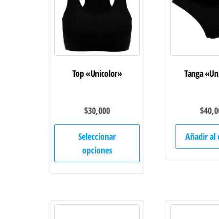
Top «Unicolor»
Tanga «Un
$
30,000
$
40,0
Este
Seleccionar
Añadir al 
producto
opciones
tiene
múltiples
variantes.
Las
opciones