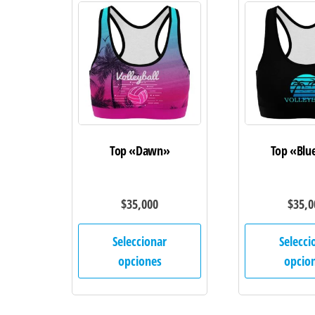
opciones
se
pueden
elegir
en
la
página
de
Top «Dawn»
Top «Blu
producto
$
35,000
$
35,0
Este
Seleccionar
Selecci
producto
opciones
opcio
tiene
múltiples
variantes.