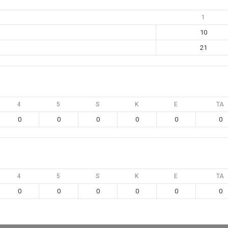
1
10
21
4
5
S
K
E
TA
0
0
0
0
0
0
4
5
S
K
E
TA
0
0
0
0
0
0