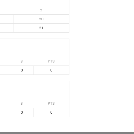
2
20
21
B
PTS
0
0
B
PTS
0
0