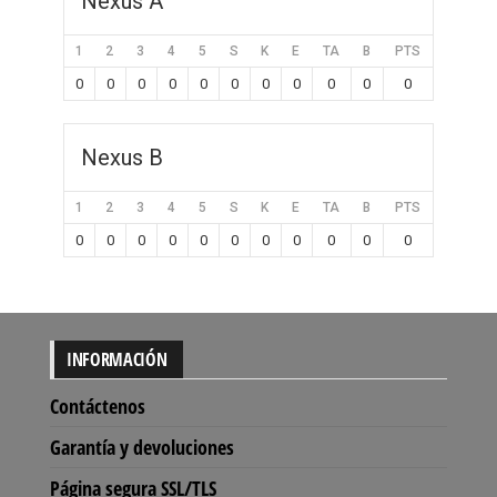
Nexus A
1
2
3
4
5
S
K
E
TA
B
PTS
0
0
0
0
0
0
0
0
0
0
0
Nexus B
1
2
3
4
5
S
K
E
TA
B
PTS
0
0
0
0
0
0
0
0
0
0
0
INFORMACIÓN
Contáctenos
Garantía y devoluciones
Página segura SSL/TLS