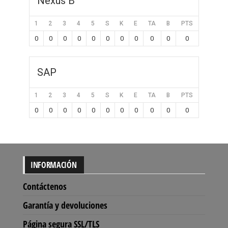
Nexus B
1
2
3
4
5
S
K
E
TA
B
PTS
0
0
0
0
0
0
0
0
0
0
0
SAP
1
2
3
4
5
S
K
E
TA
B
PTS
0
0
0
0
0
0
0
0
0
0
0
INFORMACIÓN
Contáctenos
Garantía y devoluciones
Página segura SSL/TLS