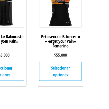
 faz Baloncesto
Peto sencillo Baloncesto
 your Pain»
«Forget your Pain»
Femenino
63,000
$
55,000
Este
Este
eccionar
Seleccionar
producto
producto
ciones
opciones
tiene
tiene
múltiples
múltiples
variantes.
variantes.
Las
Las
opciones
opciones