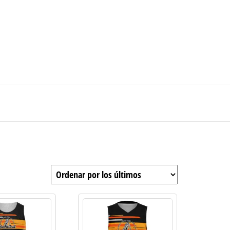
0
$0
strarse
|
Carrito de compras
Medellín – Colombia