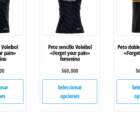
 Voleibol
Peto sencillo Voleibol
Peto doble
ur pain»
«Forget your pain»
«Forget
ino
femenino
00
$
60,000
$
Este
Este
onar
Seleccionar
Sel
producto
producto
nes
opciones
op
tiene
tiene
múltiples
múltiples
variantes.
variantes.
Las
Las
opciones
opciones