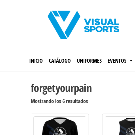
Saltar
al
contenido
Visual
Sports
INICIO
CATÁLOGO
UNIFORMES
EVENTOS
forgetyourpain
Ordenado
Mostrando los 6 resultados
por
los
últimos