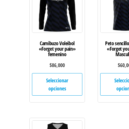
Camibuzo Voleibol
Peto sencillo
«Forget your pain»
«Forget yo
femenino
Mascul
$
86,000
$
60,0
Este
Seleccionar
Selecci
producto
opciones
opcio
tiene
múltiples
variantes.
Las
opciones