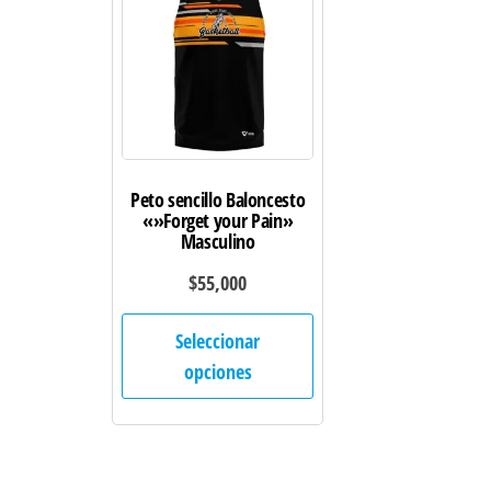
se
pueden
elegir
en
la
página
de
Peto sencillo Baloncesto
«»Forget your Pain»
producto
Masculino
$
55,000
Este
Seleccionar
producto
opciones
tiene
múltiples
variantes.
Las