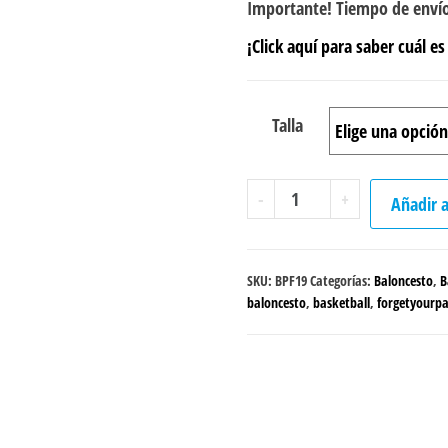
Importante! Tiempo de envío
¡Click aquí para saber cuál es 
Talla
Peto
-
+
Añadir a
sencillo
Baloncesto
"Forget
SKU:
BPF19
Categorías:
Baloncesto
,
B
your
baloncesto
,
basketball
,
forgetyourpa
Pain"
Femenino
cantidad