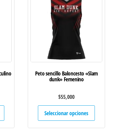
culino
Peto sencillo Baloncesto «Slam
dunk» Femenino
$
55,000
Este
Este
Seleccionar opciones
producto
producto
tiene
tiene
múltiples
múltiples