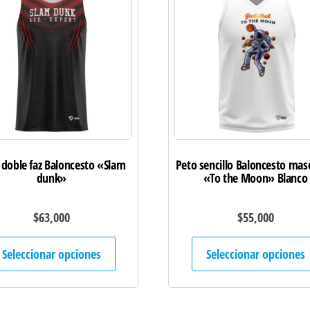
 doble faz Baloncesto «Slam
Peto sencillo Baloncesto mas
dunk»
«To the Moon» Blanco
$
63,000
$
55,000
Este
Seleccionar opciones
Seleccionar opciones
producto
tiene
múltiples