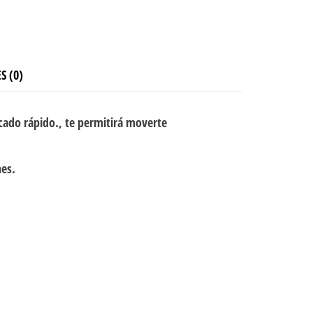
S (0)
cado rápido., te permitirá moverte
nes.