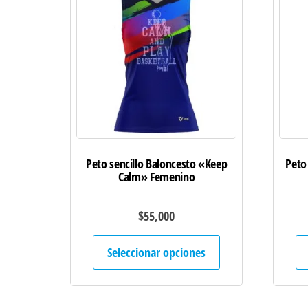
Peto sencillo Baloncesto «Keep
Peto
Calm» Femenino
$
55,000
Este
Seleccionar opciones
producto
tiene
múltiples