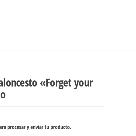
0
$0
strarse
|
Carrito de compras
Medellín – Colombia
Baloncesto «Forget your
no
ra procesar y enviar tu producto.