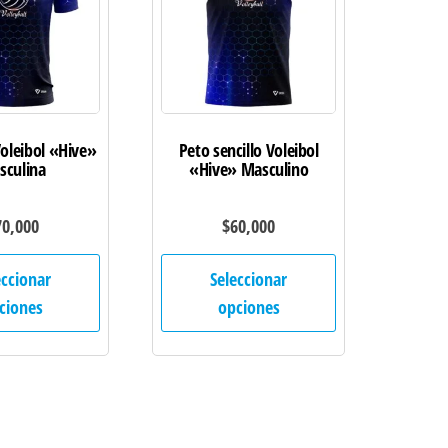
oleibol «Hive»
Peto sencillo Voleibol
sculina
«Hive» Masculino
70,000
$
60,000
Este
Este
eccionar
Seleccionar
producto
producto
ciones
opciones
tiene
tiene
múltiples
múltiples
variantes.
variantes.
Las
Las
opciones
opciones