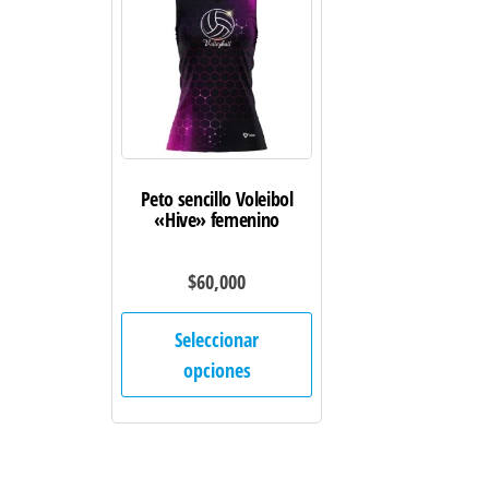
se
pueden
elegir
en
la
página
de
Peto sencillo Voleibol
«Hive» femenino
producto
$
60,000
Este
Seleccionar
producto
opciones
tiene
múltiples
variantes.
Las