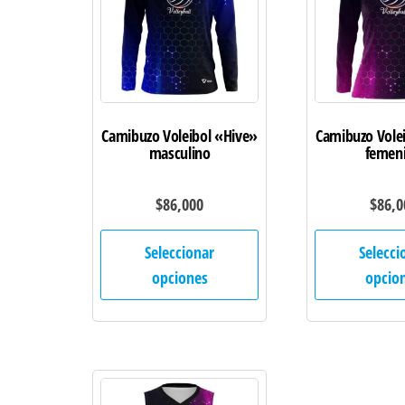
Camibuzo Voleibol «Hive»
Camibuzo Vole
masculino
femen
$
86,000
$
86,0
Este
Seleccionar
Selecci
producto
opciones
opcio
tiene
múltiples
variantes.
Las
opciones