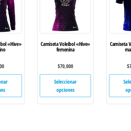
ibol «Hive»
Camiseta Voleibol «Hive»
Camiseta V
ino
femenina
ma
00
$
70,000
$
Este
Este
onar
Seleccionar
Sel
producto
producto
nes
opciones
op
tiene
tiene
múltiples
múltiples
variantes.
variantes.
Las
Las
opciones
opciones