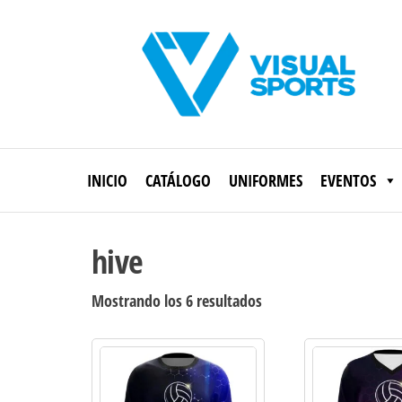
Saltar
al
contenido
Visual
Sports
INICIO
CATÁLOGO
UNIFORMES
EVENTOS
hive
Ordenado
Mostrando los 6 resultados
por
los
últimos