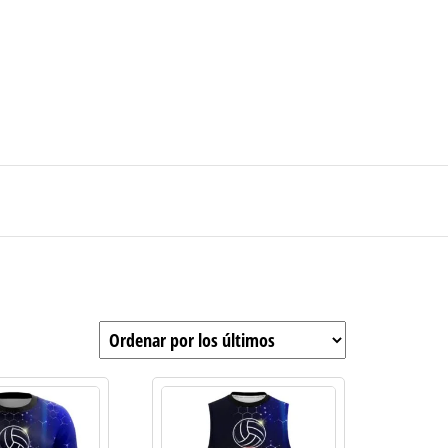
0
$0
strarse
|
Carrito de compras
Medellín – Colombia