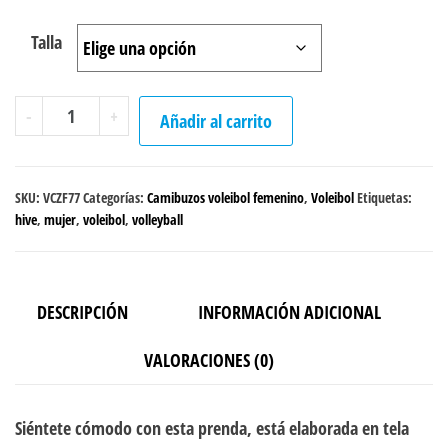
Talla
Camibuzo
-
+
Añadir al carrito
Voleibol
"Hive"
femenino
SKU:
VCZF77
Categorías:
Camibuzos voleibol femenino
,
Voleibol
Etiquetas:
cantidad
hive
,
mujer
,
voleibol
,
volleyball
DESCRIPCIÓN
INFORMACIÓN ADICIONAL
VALORACIONES (0)
Siéntete cómodo con esta prenda, está elaborada en tela