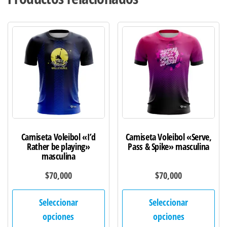
Camiseta Voleibol «I’d
Camiseta Voleibol «Serve,
Rather be playing»
Pass & Spike» masculina
masculina
$
70,000
$
70,000
Este
Est
Seleccionar
Seleccionar
producto
pro
opciones
opciones
tiene
tie