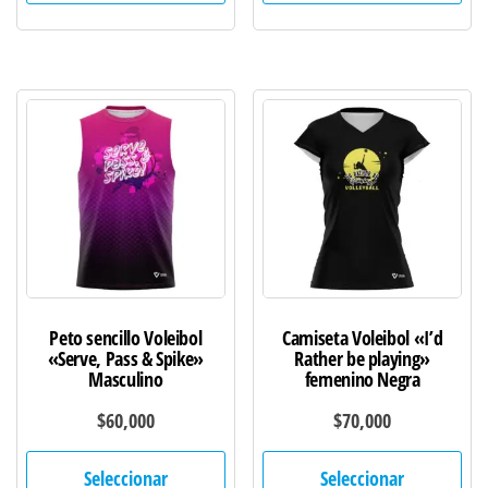
múltiples
múl
variantes.
var
Las
Las
opciones
opc
se
se
pueden
pu
elegir
ele
en
en
la
la
página
pág
de
de
Peto sencillo Voleibol
Camiseta Voleibol «I’d
producto
pro
«Serve, Pass & Spike»
Rather be playing»
Masculino
femenino Negra
$
60,000
$
70,000
Este
Est
Seleccionar
Seleccionar