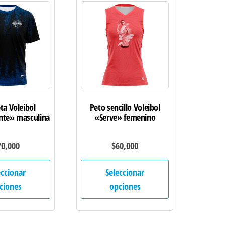
opciones
opciones
se
se
pueden
pueden
elegir
elegir
en
en
la
la
página
página
de
de
ta Voleibol
Peto sencillo Voleibol
nte» masculina
«Serve» femenino
producto
producto
70,000
$
60,000
Este
Este
eccionar
Seleccionar
producto
producto
ciones
opciones
tiene
tiene
múltiples
múltiples
variantes.
variantes.