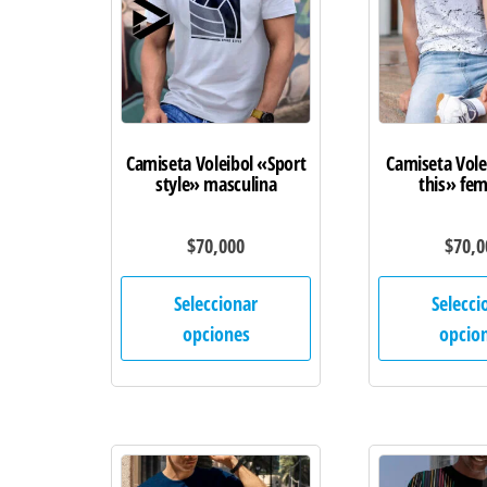
Camiseta Voleibol «Sport
Camiseta Vole
style» masculina
this» fe
$
70,000
$
70,0
Este
Seleccionar
Selecci
producto
opciones
opcio
tiene
múltiples
variantes.
Las
opciones