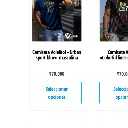
se
pueden
elegir
en
la
página
de
Camiseta Voleibol «Urban
Camiseta V
sport blue» masculina
«Colorful line
producto
$
70,000
$
70,0
Este
Seleccionar
Selecci
producto
opciones
opcio
tiene
múltiples
variantes.
Las