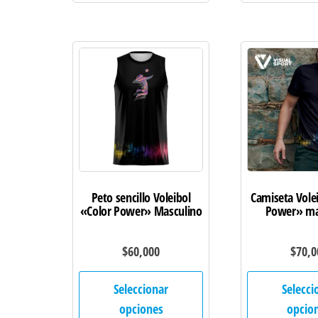
variantes.
Las
opciones
se
pueden
elegir
en
la
página
de
Peto sencillo Voleibol
Camiseta Vole
«Color Power» Masculino
Power» ma
producto
$
60,000
$
70,0
Este
Seleccionar
Selecci
producto
opciones
opcio
tiene