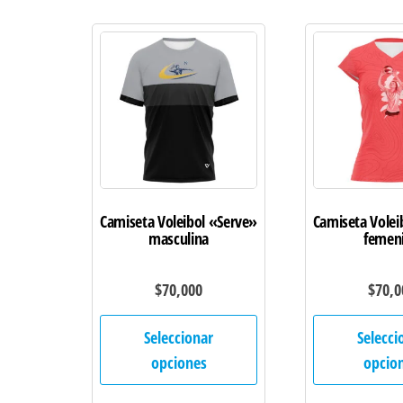
Las
opciones
se
pueden
elegir
en
la
página
de
Camiseta Voleibol «Serve»
Camiseta Volei
masculina
femen
producto
$
70,000
$
70,0
Este
Seleccionar
Selecci
producto
opciones
opcio
tiene
múltiples