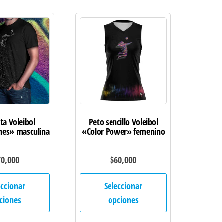
Las
Las
opciones
opciones
se
se
pueden
pueden
elegir
elegir
en
en
la
la
página
página
de
de
ta Voleibol
Peto sencillo Voleibol
nes» masculina
«Color Power» femenino
producto
producto
70,000
$
60,000
Este
Este
eccionar
Seleccionar
producto
producto
ciones
opciones
tiene
tiene
múltiples
múltiples