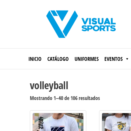
Saltar
al
contenido
Visual
Sports
INICIO
CATÁLOGO
UNIFORMES
EVENTOS
volleyball
Ordenado
Mostrando 1–40 de 106 resultados
por
los
últimos