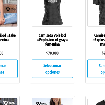
ibol «Take
Camiseta Voleibol
Camise
menina
«Explosion of gray»
«Explos
femenina
ma
00
$
70,000
$
Este
Este
onar
Seleccionar
Sel
producto
producto
nes
opciones
op
tiene
tiene
múltiples
múltiples
variantes.
variantes.
Las
Las
opciones
opciones