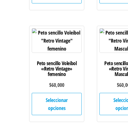
múltiples
variantes.
Las
opciones
se
pueden
elegir
Peto sencillo Voleibol
Peto sencillo
en
«Retro Vintage»
«Retro Vi
la
femenino
Mascul
página
$
60,000
$
60,0
de
Este
producto
Seleccionar
Selecci
producto
opciones
opcio
tiene
múltiples
variantes.