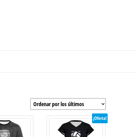
0
$0
strarse
|
Carrito de compras
Medellín – Colombia
¡Oferta!