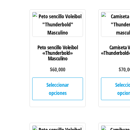
Las
opciones
se
pueden
elegir
Peto sencillo Voleibol
Camiseta V
en
«Thunderbold»
«Thunderbold»
la
Masculino
página
$
60,000
$
70,0
de
Este
producto
Seleccionar
Selecci
producto
opciones
opcio
tiene
múltiples
variantes.
Las
opciones