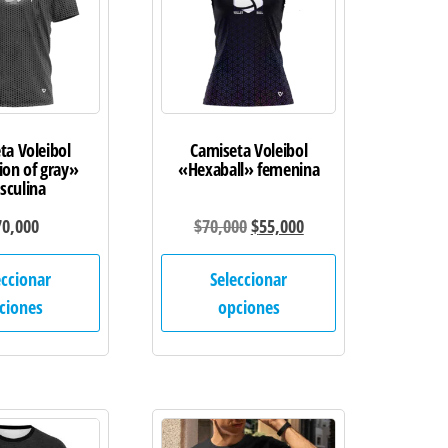
ta Voleibol
Camiseta Voleibol
ion of gray»
«Hexaball» femenina
sculina
El
El
70,000
$
70,000
$
55,000
precio
precio
Este
Este
eccionar
Seleccionar
original
actual
producto
producto
ciones
opciones
era:
es:
tiene
tiene
$70,000.
$55,000.
múltiples
múltiples
variantes.
variantes.
Las
Las
opciones
opciones