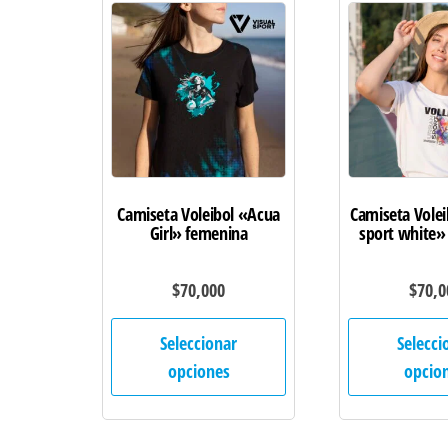
opciones
se
pueden
elegir
en
la
página
de
Camiseta Voleibol «Acua
Camiseta Vole
Girl» femenina
sport white»
producto
$
70,000
$
70,0
Este
Seleccionar
Selecci
producto
opciones
opcio
tiene
múltiples
variantes.