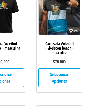
se
se
pueden
pueden
elegir
elegir
en
en
la
la
página
página
de
de
ta Voleibol
Camiseta Voleibol
ey» masculina
«Skeleton beach»
producto
producto
masculina
70,000
$
70,000
Este
Este
eccionar
Seleccionar
producto
producto
ciones
opciones
tiene
tiene
múltiples
múltiples
variantes.
variantes.
Las
Las