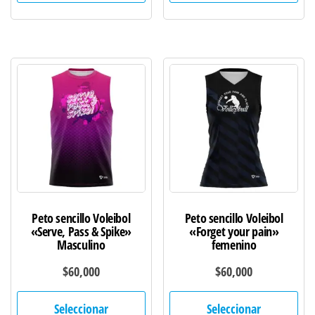
múltiples
múl
variantes.
var
Las
Las
opciones
opc
se
se
pueden
pu
elegir
ele
en
en
la
la
página
pág
de
de
Peto sencillo Voleibol
Peto sencillo Voleibol
producto
pro
«Serve, Pass & Spike»
«Forget your pain»
Masculino
femenino
$
60,000
$
60,000
Este
Est
Seleccionar
Seleccionar