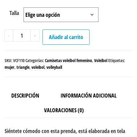
Talla
Camiseta
-
+
Añadir al carrito
Voleibol
"Acua
Girl"
SKU:
VCF110
Categorías:
Camisetas voleibol femenino
,
Voleibol
Etiquetas:
femenina
mujer
,
triangle
,
voleibol
,
volleyball
cantidad
DESCRIPCIÓN
INFORMACIÓN ADICIONAL
VALORACIONES (0)
Siéntete cómodo con esta prenda, está elaborada en tela