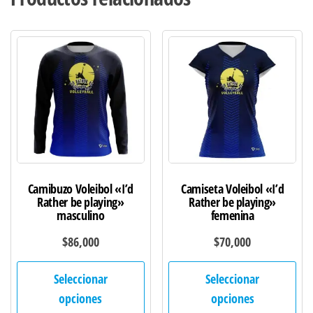
Camibuzo Voleibol «I’d
Camiseta Voleibol «I’d
Rather be playing»
Rather be playing»
masculino
femenina
$
86,000
$
70,000
Este
Est
Seleccionar
Seleccionar
producto
pro
opciones
opciones
tiene
tie