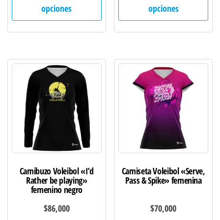
producto
pro
opciones
opciones
tiene
tie
múltiples
múl
variantes.
var
Las
Las
opciones
opc
se
se
pueden
pu
elegir
ele
en
en
la
la
página
pág
de
de
Camibuzo Voleibol «I’d
Camiseta Voleibol «Serve,
producto
pro
Rather be playing»
Pass & Spike» femenina
femenino negro
$
86,000
$
70,000