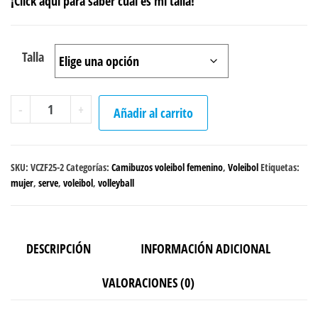
¡Click aquí para saber cuál es mi talla!
Talla
Camibuzo
-
+
Añadir al carrito
Voleibol
"Serve,
Pass
SKU:
VCZF25-2
Categorías:
Camibuzos voleibol femenino
,
Voleibol
Etiquetas:
&
mujer
,
serve
,
voleibol
,
volleyball
Spike"
femenino
negro
DESCRIPCIÓN
INFORMACIÓN ADICIONAL
cantidad
VALORACIONES (0)