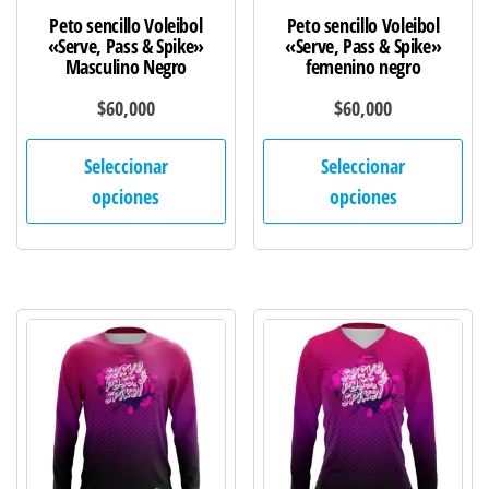
de
de
Peto sencillo Voleibol
Peto sencillo Voleibol
producto
pro
«Serve, Pass & Spike»
«Serve, Pass & Spike»
Masculino Negro
femenino negro
$
60,000
$
60,000
Este
Est
Seleccionar
Seleccionar
producto
pro
opciones
opciones
tiene
tie
múltiples
múl
variantes.
var
Las
Las
opciones
opc
se
se
pueden
pu
elegir
ele
en
en
la
la