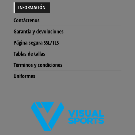
se
se
INFORMACIÓN
pueden
pu
elegir
ele
Contáctenos
en
en
Garantía y devoluciones
la
la
Página segura SSL/TLS
página
pág
de
de
Tablas de tallas
producto
pro
Términos y condiciones
Uniformes