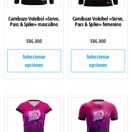
página
pág
de
de
Camibuzo Voleibol «Serve,
Camibuzo Voleibol «Serve,
producto
pro
Pass & Spike» masculino
Pass & Spike» femenino
$
86,000
$
86,000
Este
Est
Seleccionar
Seleccionar
producto
pro
opciones
opciones
tiene
tie
múltiples
múl
variantes.
var
Las
Las
opciones
opc
se
se
pueden
pu
elegir
ele