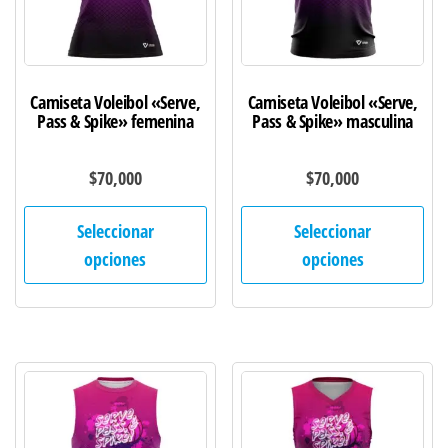
en
en
la
la
página
pág
de
de
Camiseta Voleibol «Serve,
Camiseta Voleibol «Serve,
producto
pro
Pass & Spike» femenina
Pass & Spike» masculina
$
70,000
$
70,000
Este
Est
Seleccionar
Seleccionar
producto
pro
opciones
opciones
tiene
tie
múltiples
múl
variantes.
var
Las
Las
opciones
opc
se
se
pueden
pu