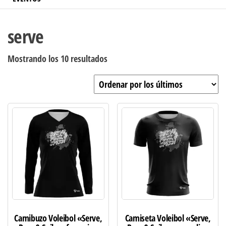
serve
Ordenado
Mostrando los 10 resultados
por
los
últimos
Camibuzo Voleibol «Serve,
Camiseta Voleibol «Serve,