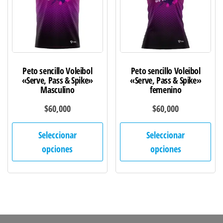
elegir
ele
en
en
la
la
página
pág
de
de
Peto sencillo Voleibol
Peto sencillo Voleibol
producto
pro
«Serve, Pass & Spike»
«Serve, Pass & Spike»
Masculino
femenino
$
60,000
$
60,000
Este
Est
Seleccionar
Seleccionar
producto
pro
opciones
opciones
tiene
tie
múltiples
múl
variantes.
var
Las
Las
opciones
opc