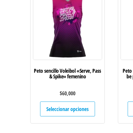
Peto sencillo Voleibol «Serve, Pass
Peto 
& Spike» femenino
be 
$
60,000
Este
Seleccionar opciones
producto
tiene
múltiples