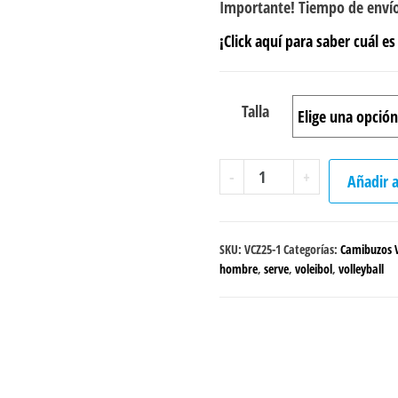
Importante! Tiempo de envío
¡Click aquí para saber cuál es 
Talla
Camibuzo
-
+
Añadir a
Voleibol
"Serve,
Pass
SKU:
VCZ25-1
Categorías:
Camibuzos V
&
hombre
,
serve
,
voleibol
,
volleyball
Spike"
masculino
cantidad