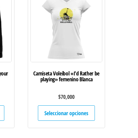
your
Camiseta Voleibol «I’d Rather be
playing» femenino Blanca
$
70,000
Este
Este
Seleccionar opciones
producto
producto
tiene
tiene
múltiples
múltiples