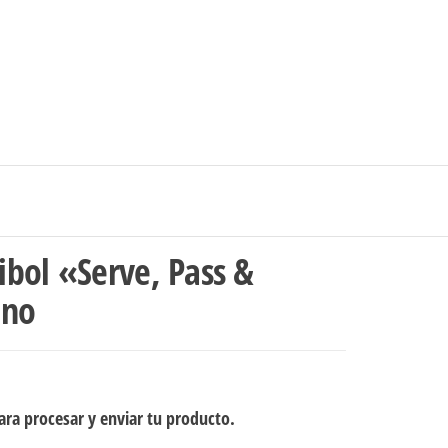
0
$0
strarse
|
Carrito de compras
Medellín – Colombia
bol «Serve, Pass &
ino
ra procesar y enviar tu producto.