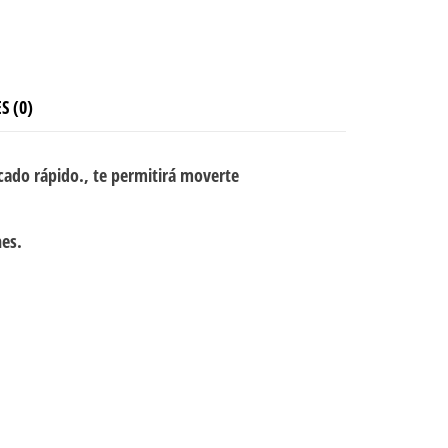
S (0)
cado rápido., te permitirá moverte
nes.