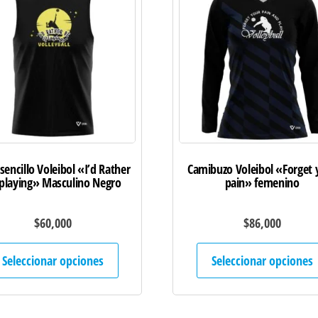
sencillo Voleibol «I’d Rather
Camibuzo Voleibol «Forget 
playing» Masculino Negro
pain» femenino
$
60,000
$
86,000
Este
Seleccionar opciones
Seleccionar opciones
producto
tiene
múltiples