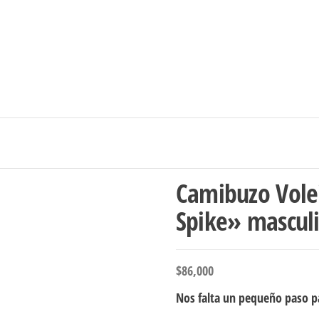
Ingresar/Regi
Camibuzo Volei
Spike» mascul
$
86,000
Nos falta un pequeño paso pa