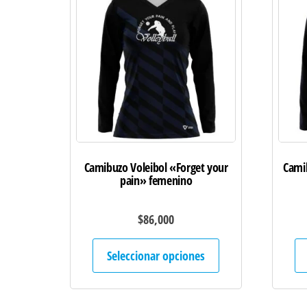
Camibuzo Voleibol «Forget your
Camib
pain» femenino
$
86,000
Este
Seleccionar opciones
producto
tiene
múltiples