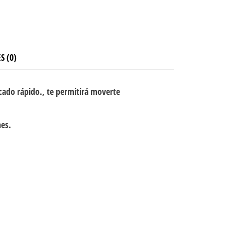
S (0)
cado rápido., te permitirá moverte
nes.