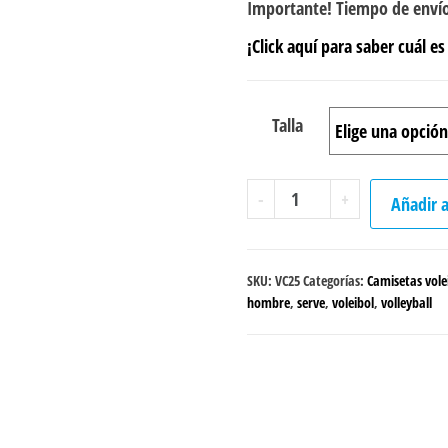
Importante! Tiempo de envío
¡Click aquí para saber cuál es 
Talla
Camiseta
-
+
Añadir a
Voleibol
"Serve,
Pass
SKU:
VC25
Categorías:
Camisetas vole
&
hombre
,
serve
,
voleibol
,
volleyball
Spike"
masculina
cantidad