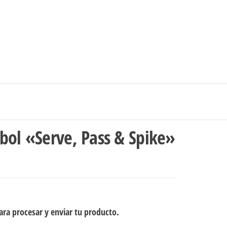
0
$0
strarse
|
Carrito de compras
Medellín – Colombia
bol «Serve, Pass & Spike»
ra procesar y enviar tu producto.