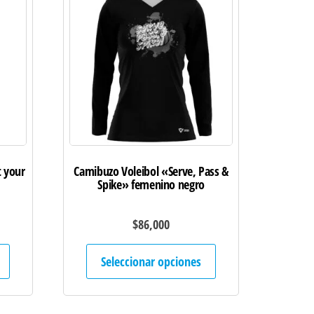
t your
Camibuzo Voleibol «Serve, Pass &
Spike» femenino negro
$
86,000
Este
Este
Seleccionar opciones
producto
producto
tiene
tiene
múltiples
múltiples