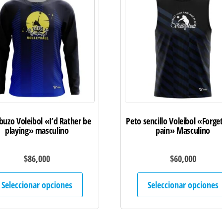
uzo Voleibol «I’d Rather be
Peto sencillo Voleibol «Forge
playing» masculino
pain» Masculino
$
86,000
$
60,000
Este
Seleccionar opciones
Seleccionar opciones
producto
tiene
múltiples