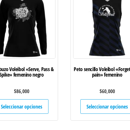
uzo Voleibol «Serve, Pass &
Peto sencillo Voleibol «Forge
Spike» femenino negro
pain» femenino
$
86,000
$
60,000
Este
Seleccionar opciones
Seleccionar opciones
producto
tiene
múltiples