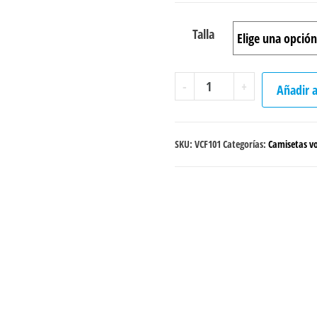
Talla
Camiseta
-
+
Añadir a
Voleibol
"Serve"
femenina
SKU:
VCF101
Categorías:
Camisetas vo
cantidad