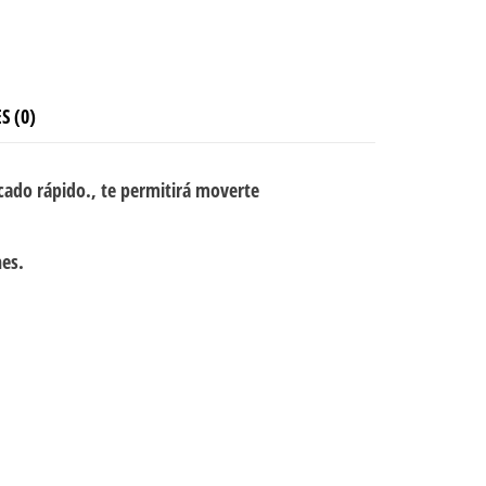
S (0)
cado rápido., te permitirá moverte
nes.