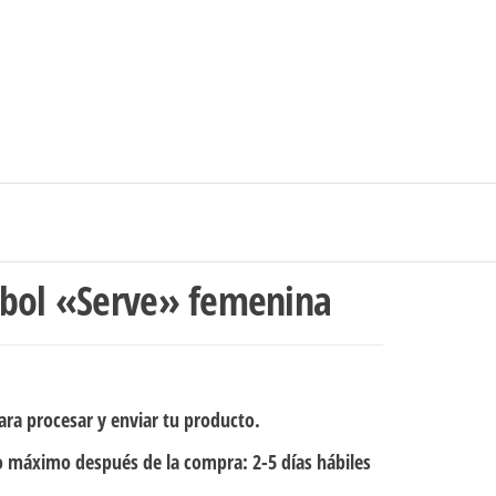
0
$0
strarse
|
Carrito de compras
Medellín – Colombia
ibol «Serve» femenina
ra procesar y enviar tu producto.
 máximo después de la compra: 2-5 días hábiles