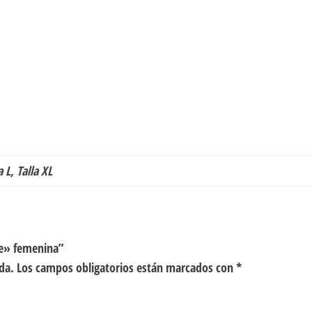
a L, Talla XL
ve» femenina”
da.
Los campos obligatorios están marcados con
*