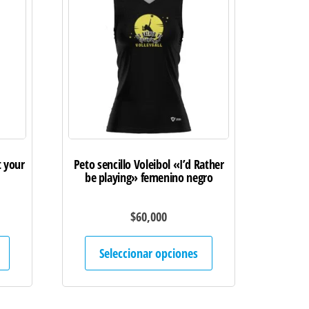
t your
Peto sencillo Voleibol «I’d Rather
be playing» femenino negro
$
60,000
Este
Este
Seleccionar opciones
producto
producto
tiene
tiene
múltiples
múltiples