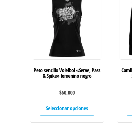
Peto sencillo Voleibol «Serve, Pass
Camib
& Spike» femenino negro
$
60,000
Este
Seleccionar opciones
producto
tiene
múltiples