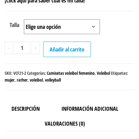
¡Click aquí para saber cuál es mi talla!
Talla
Camiseta
-
+
Añadir al carrito
Voleibol
"I'd
Rather
SKU:
VCF21-2
Categorías:
Camisetas voleibol femenino
,
Voleibol
Etiquetas:
be
mujer
,
rather
,
voleibol
,
volleyball
playing"
femenino
Negra
DESCRIPCIÓN
INFORMACIÓN ADICIONAL
cantidad
VALORACIONES (0)