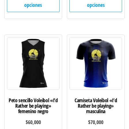
producto
pro
opciones
opciones
tiene
tie
múltiples
múl
variantes.
var
Las
Las
opciones
opc
se
se
pueden
pu
elegir
ele
en
en
la
la
página
pág
de
de
Peto sencillo Voleibol «I’d
Camiseta Voleibol «I’d
producto
pro
Rather be playing»
Rather be playing»
femenino negro
masculina
$
60,000
$
70,000