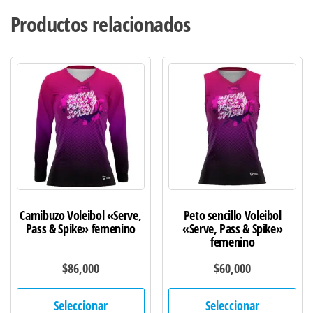
Productos relacionados
Camibuzo Voleibol «Serve,
Peto sencillo Voleibol
Pass & Spike» femenino
«Serve, Pass & Spike»
femenino
$
86,000
$
60,000
Este
Est
Seleccionar
Seleccionar