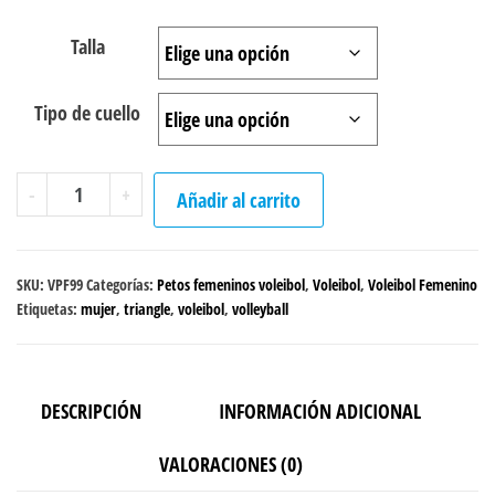
Talla
Tipo de cuello
Peto
-
+
Añadir al carrito
sencillo
Voleibol
"Color
SKU:
VPF99
Categorías:
Petos femeninos voleibol
,
Voleibol
,
Voleibol Femenino
Power"
Etiquetas:
mujer
,
triangle
,
voleibol
,
volleyball
femenino
cantidad
DESCRIPCIÓN
INFORMACIÓN ADICIONAL
VALORACIONES (0)