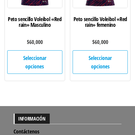
página
pág
de
de
Peto sencillo Voleibol «Red
Peto sencillo Voleibol «Red
producto
pro
rain» Masculino
rain» femenino
$
60,000
$
60,000
Este
Est
Seleccionar
Seleccionar
producto
pro
opciones
opciones
tiene
tie
múltiples
múl
variantes.
var
Las
Las
opciones
opc
se
se
INFORMACIÓN
pueden
pu
elegir
ele
Contáctenos