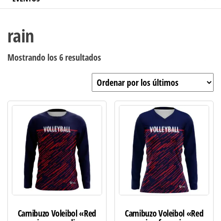
rain
Ordenado
Mostrando los 6 resultados
por
los
últimos
Camibuzo Voleibol «Red
Camibuzo Voleibol «Red