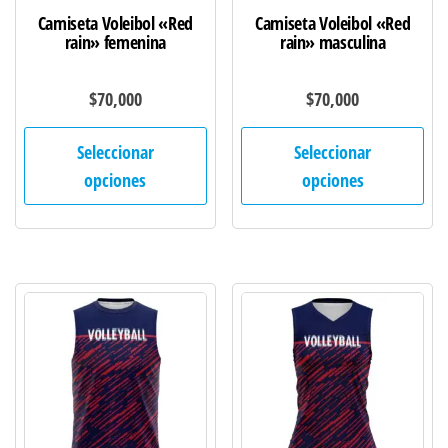
de
de
Camiseta Voleibol «Red
Camiseta Voleibol «Red
producto
pro
rain» femenina
rain» masculina
$
70,000
$
70,000
Este
Est
Seleccionar
Seleccionar
producto
pro
opciones
opciones
tiene
tie
múltiples
múl
variantes.
var
Las
Las
opciones
opc
se
se
pueden
pu
elegir
ele
en
en
la
la