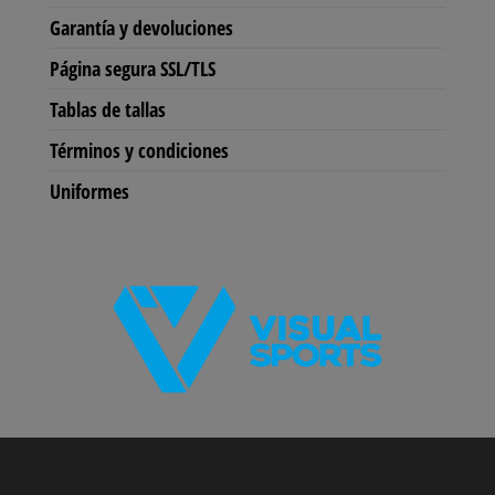
en
en
Garantía y devoluciones
la
la
Página segura SSL/TLS
página
pág
de
de
Tablas de tallas
producto
pro
Términos y condiciones
Uniformes