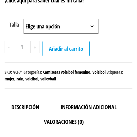
¡Click aquí para saber cuál es mi talla!
Talla
Camiseta
-
+
Añadir al carrito
Voleibol
"Red
rain"
SKU:
VCF71
Categorías:
Camisetas voleibol femenino
,
Voleibol
Etiquetas:
femenina
mujer
,
rain
,
voleibol
,
volleyball
cantidad
DESCRIPCIÓN
INFORMACIÓN ADICIONAL
VALORACIONES (0)