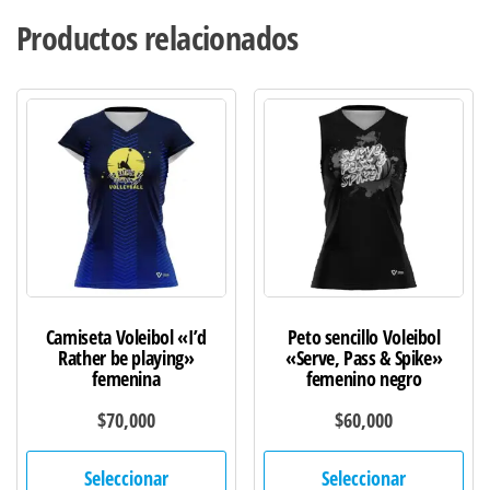
Productos relacionados
Camiseta Voleibol «I’d
Peto sencillo Voleibol
Rather be playing»
«Serve, Pass & Spike»
femenina
femenino negro
$
70,000
$
60,000
Este
Est
Seleccionar
Seleccionar