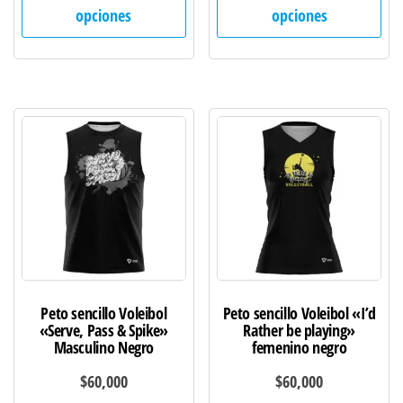
producto
pro
opciones
opciones
tiene
tie
múltiples
múl
variantes.
var
Las
Las
opciones
opc
se
se
pueden
pu
elegir
ele
en
en
la
la
página
pág
de
de
Peto sencillo Voleibol
Peto sencillo Voleibol «I’d
producto
pro
«Serve, Pass & Spike»
Rather be playing»
Masculino Negro
femenino negro
$
60,000
$
60,000