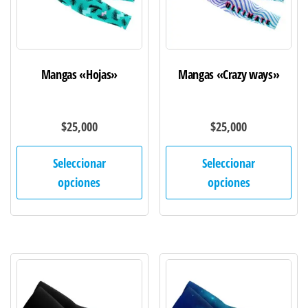
Mangas «Hojas»
Mangas «Crazy ways»
$
25,000
$
25,000
Este
Est
Seleccionar
Seleccionar
producto
pro
opciones
opciones
tiene
tie
múltiples
múl
variantes.
var
Las
Las
opciones
opc
se
se
pueden
pu