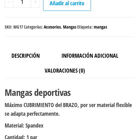
-
+
Añadir al carrito
"Gray
Points"
cantidad
SKU:
MG17
Categorías:
Accesorios
,
Mangas
Etiqueta:
mangas
DESCRIPCIÓN
INFORMACIÓN ADICIONAL
VALORACIONES (0)
Mangas deportivas
Máximo CUBRIMIENTO del BRAZO, por ser material flexible
se adapta perfectamente.
Material:
Spandex
Cantidad
: 1 par