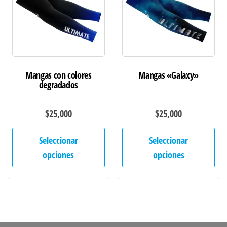
elegir
ele
en
en
la
la
página
pág
de
de
Mangas con colores
Mangas «Galaxy»
producto
pro
degradados
$
25,000
$
25,000
Este
Est
Seleccionar
Seleccionar
producto
pro
opciones
opciones
tiene
tie
múltiples
múl
variantes.
var
Las
Las
opciones
opc