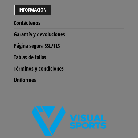
se
se
INFORMACIÓN
pueden
pu
elegir
ele
Contáctenos
en
en
Garantía y devoluciones
la
la
Página segura SSL/TLS
página
pág
de
de
Tablas de tallas
producto
pro
Términos y condiciones
Uniformes