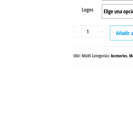
Logos
Mangas
-
+
Añadir a
"Wild"
cantidad
SKU:
MG05
Categorías:
Accesorios
,
M