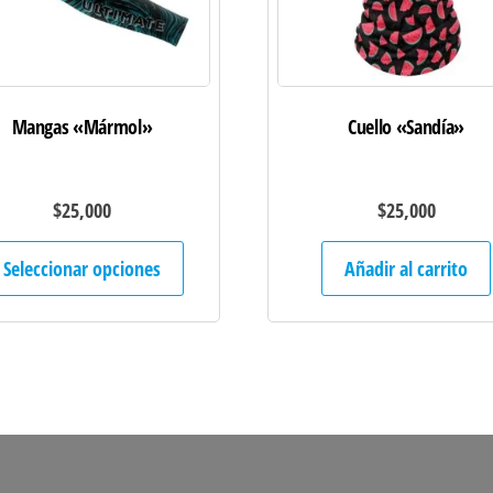
Mangas «Mármol»
Cuello «Sandía»
$
25,000
$
25,000
Este
Seleccionar opciones
Añadir al carrito
producto
tiene
múltiples
variantes.
Las
opciones
se