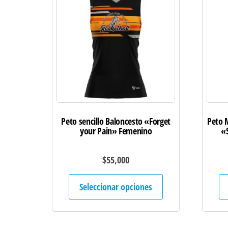
Peto sencillo Baloncesto «Forget
Peto M
your Pain» Femenino
«S
$
55,000
Este
Seleccionar opciones
producto
tiene
múltiples