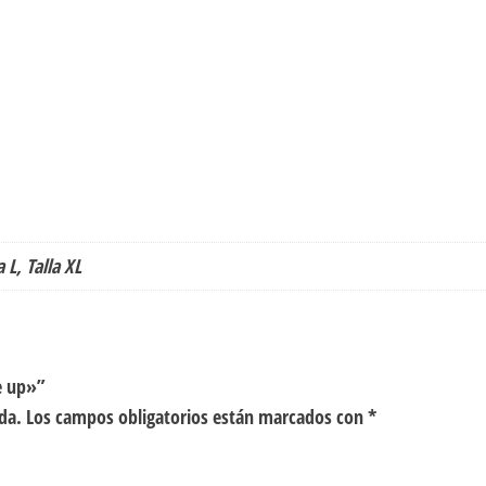
a L, Talla XL
e up»”
da.
Los campos obligatorios están marcados con
*