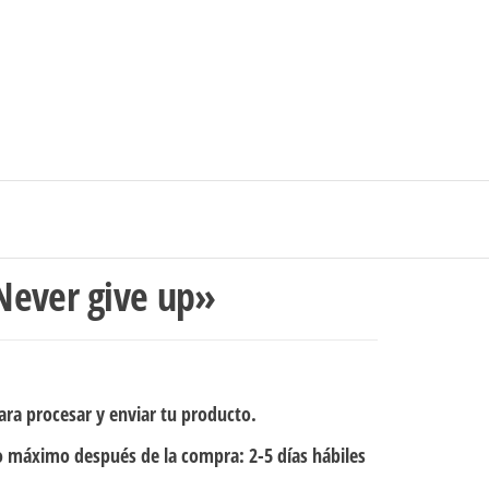
0
$0
strarse
|
Carrito de compras
Medellín – Colombia
Never give up»
ra procesar y enviar tu producto.
 máximo después de la compra: 2-5 días hábiles