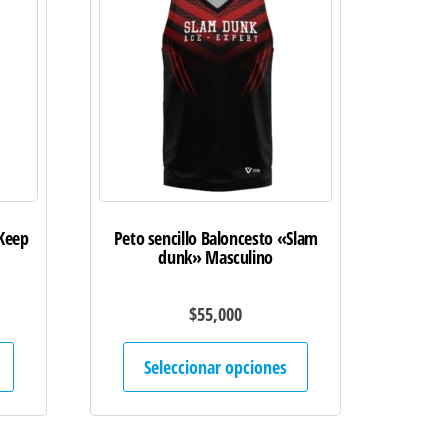
«Keep
Peto sencillo Baloncesto «Slam
dunk» Masculino
$
55,000
Este
Este
Seleccionar opciones
producto
producto
tiene
tiene
múltiples
múltiples