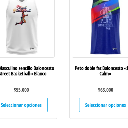
asculino sencillo Baloncesto
Peto doble faz Baloncesto 
treet Basketball» Blanco
Calm»
$
55,000
$
63,000
Este
Seleccionar opciones
Seleccionar opciones
producto
tiene
múltiples