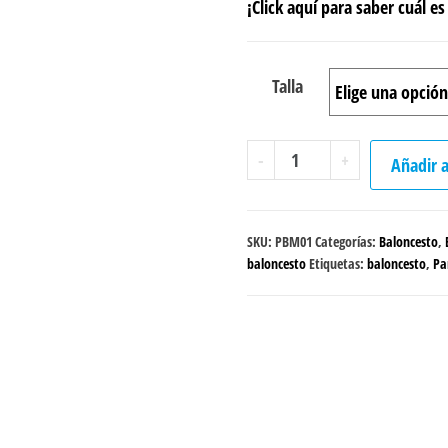
¡Click aquí para saber cuál es 
Talla
Pantaloneta
-
+
Añadir a
"Never
give
up"
SKU:
PBM01
Categorías:
Baloncesto
,
cantidad
baloncesto
Etiquetas:
baloncesto
,
Pa