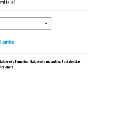
mi talla!
l carrito
Baloncesto Femenino
,
Baloncesto masculino
,
Pantalonetas
ntaloneta