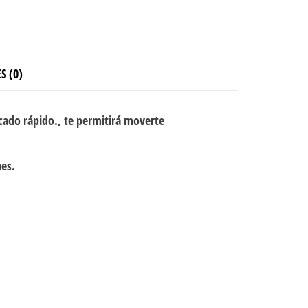
S (0)
cado rápido., te permitirá moverte
nes.