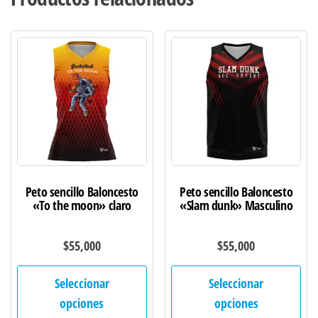
Peto sencillo Baloncesto
Peto sencillo Baloncesto
«To the moon» claro
«Slam dunk» Masculino
$
55,000
$
55,000
Este
Est
Seleccionar
Seleccionar
producto
pro
opciones
opciones
tiene
tie