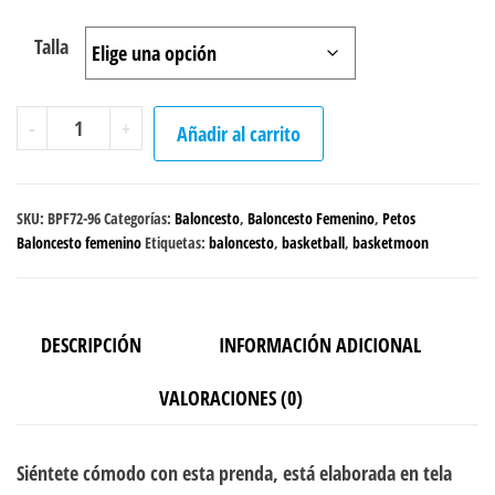
Talla
Peto
-
+
Añadir al carrito
sencillo
Baloncesto
"Astronauta"
SKU:
BPF72-96
Categorías:
Baloncesto
,
Baloncesto Femenino
,
Petos
Femenino
Baloncesto femenino
Etiquetas:
baloncesto
,
basketball
,
basketmoon
cantidad
DESCRIPCIÓN
INFORMACIÓN ADICIONAL
VALORACIONES (0)
Siéntete cómodo con esta prenda, está elaborada en tela