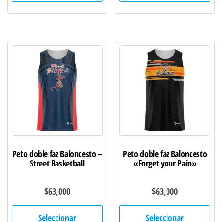
múltiples
múl
variantes.
var
Las
Las
opciones
opc
se
se
pueden
pu
elegir
ele
en
en
la
la
página
pág
de
de
Peto doble faz Baloncesto –
Peto doble faz Baloncesto
producto
pro
Street Basketball
«Forget your Pain»
$
63,000
$
63,000
Este
Est
Seleccionar
Seleccionar