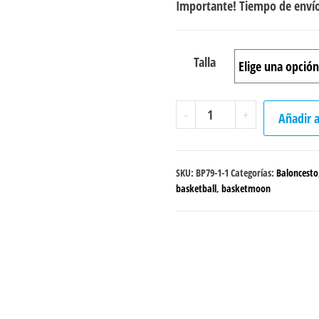
Importante! Tiempo de envío
Talla
Peto
-
+
Añadir a
sencillo
Baloncesto
"Astronauta"
SKU:
BP79-1-1
Categorías:
Baloncesto
Masculino
basketball
,
basketmoon
Negro
cantidad