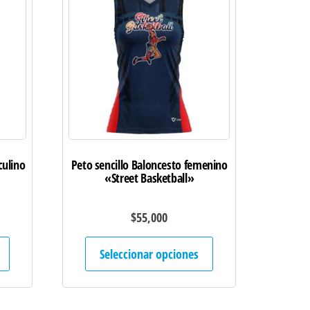
culino
Peto sencillo Baloncesto femenino
«Street Basketball»
$
55,000
Este
Este
Seleccionar opciones
producto
producto
tiene
tiene
múltiples
múltiples