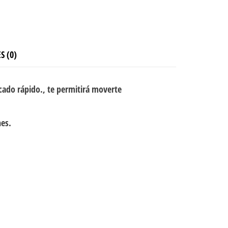
S (0)
cado rápido., te permitirá moverte
nes.