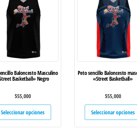
encillo Baloncesto Masculino
Peto sencillo Baloncesto mas
Street Basketball» Negro
«Street Basketball»
$
55,000
$
55,000
Este
Seleccionar opciones
Seleccionar opciones
producto
tiene
múltiples