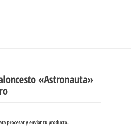
0
$0
strarse
|
Carrito de compras
Medellín – Colombia
Baloncesto «Astronauta»
ro
ra procesar y enviar tu producto.