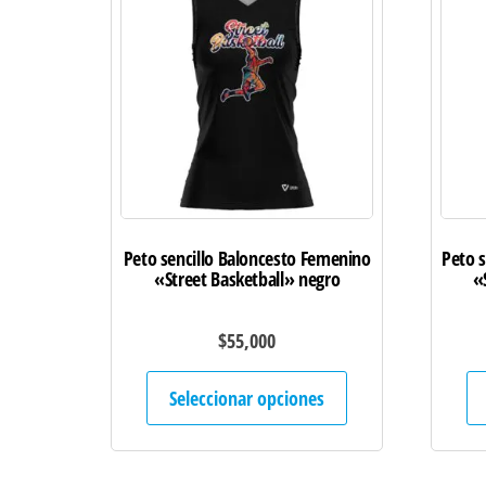
Peto sencillo Baloncesto Femenino
Peto s
«Street Basketball» negro
«
$
55,000
Este
Seleccionar opciones
producto
tiene
múltiples