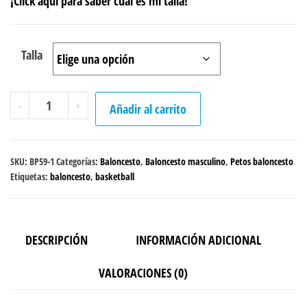
¡Click aquí para saber cuál es mi talla!
Talla
Peto
-
+
Añadir al carrito
sencillo
Baloncesto
Masculino
SKU:
BP59-1
Categorías:
Baloncesto
,
Baloncesto masculino
,
Petos baloncesto
cantidad
Etiquetas:
baloncesto
,
basketball
DESCRIPCIÓN
INFORMACIÓN ADICIONAL
VALORACIONES (0)