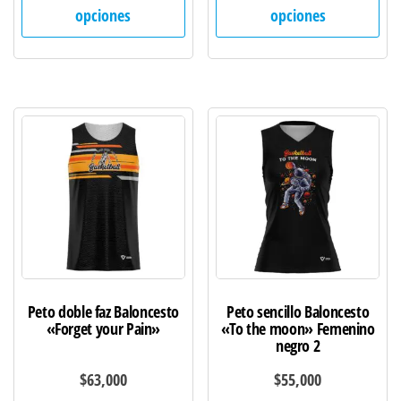
producto
pro
opciones
opciones
tiene
tie
múltiples
múl
variantes.
var
Las
Las
opciones
opc
se
se
pueden
pu
elegir
ele
en
en
la
la
página
pág
de
de
Peto doble faz Baloncesto
Peto sencillo Baloncesto
producto
pro
«Forget your Pain»
«To the moon» Femenino
negro 2
$
63,000
$
55,000