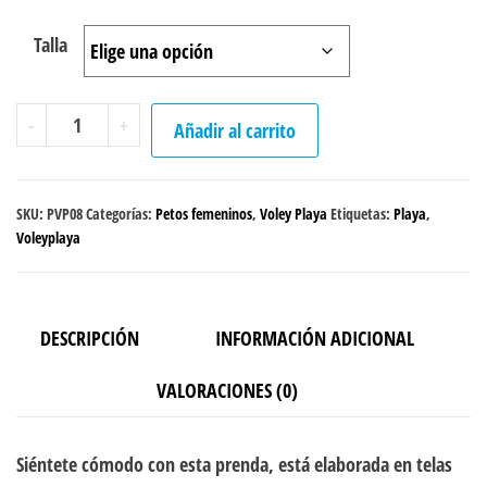
Talla
Peto
-
+
Añadir al carrito
Voley
Playa
"Mermaid"
SKU:
PVP08
Categorías:
Petos femeninos
,
Voley Playa
Etiquetas:
Playa
,
cantidad
Voleyplaya
DESCRIPCIÓN
INFORMACIÓN ADICIONAL
VALORACIONES (0)
Siéntete cómodo con esta prenda, está elaborada en telas