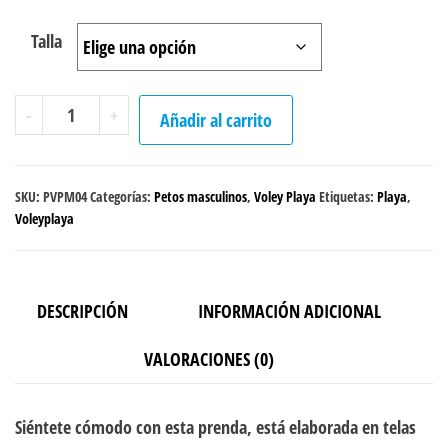
Talla
Peto
-
+
Añadir al carrito
Voley
Playa
"Sunset"
SKU:
PVPM04
Categorías:
Petos masculinos
,
Voley Playa
Etiquetas:
Playa
,
cantidad
Voleyplaya
DESCRIPCIÓN
INFORMACIÓN ADICIONAL
VALORACIONES (0)
Siéntete cómodo con esta prenda, está elaborada en telas