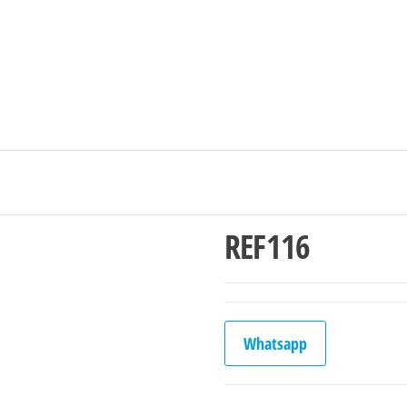
Ingresar/Regi
REF116
Whatsapp