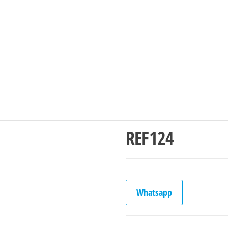
Ingresar/Regi
REF124
Whatsapp