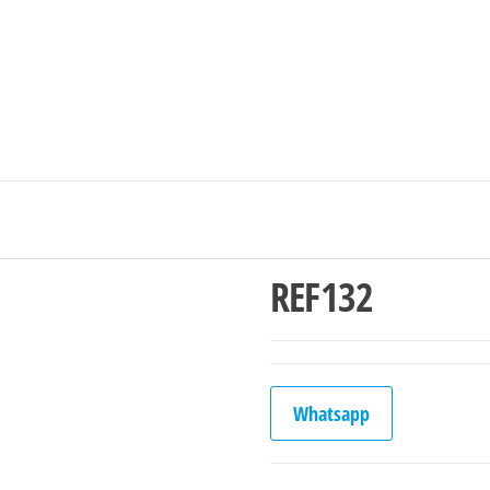
Ingresar/Regi
REF132
Whatsapp