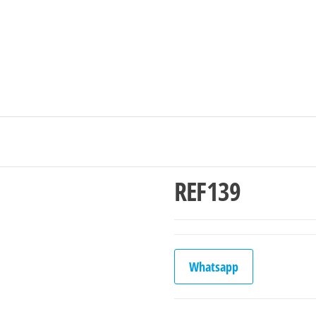
Ingresar/Regi
REF139
Whatsapp