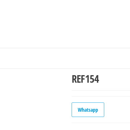
Ingresar/Regi
REF154
Whatsapp