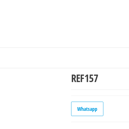
Ingresar/Regi
REF157
Whatsapp