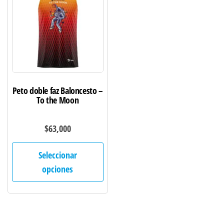
se
se
pueden
pu
elegir
ele
en
en
la
la
página
pág
de
de
Peto doble faz Baloncesto –
producto
pro
To the Moon
$
63,000
Este
Seleccionar
producto
opciones
tiene
múltiples
variantes.
Las