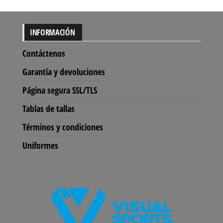
opciones
se
INFORMACIÓN
pueden
elegir
Contáctenos
en
Garantía y devoluciones
la
Página segura SSL/TLS
página
de
Tablas de tallas
producto
Términos y condiciones
Uniformes