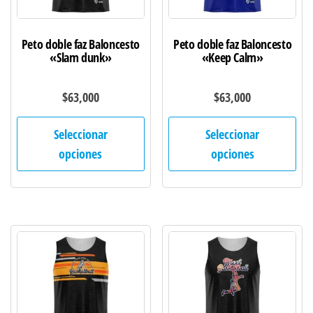
página
pág
de
de
Peto doble faz Baloncesto
Peto doble faz Baloncesto
producto
pro
«Slam dunk»
«Keep Calm»
$
63,000
$
63,000
Este
Est
Seleccionar
Seleccionar
producto
pro
opciones
opciones
tiene
tie
múltiples
múl
variantes.
var
Las
Las
opciones
opc
se
se
pueden
pu
elegir
ele