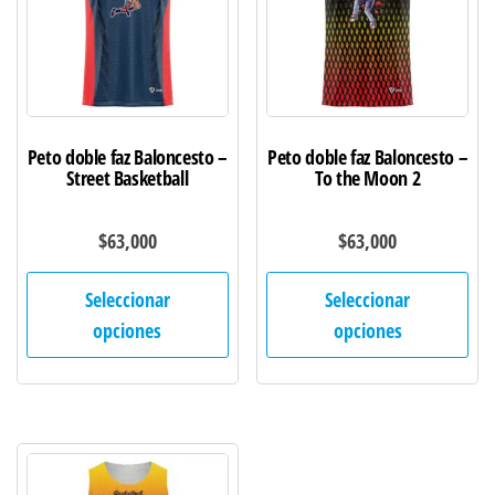
elegir
ele
en
en
la
la
página
pág
de
de
Peto doble faz Baloncesto –
Peto doble faz Baloncesto –
producto
pro
Street Basketball
To the Moon 2
$
63,000
$
63,000
Este
Est
Seleccionar
Seleccionar
producto
pro
opciones
opciones
tiene
tie
múltiples
múl
variantes.
var
Las
Las
opciones
opc