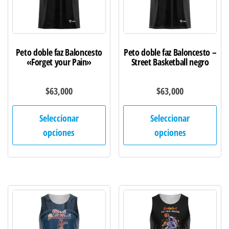
en
en
la
la
página
pág
de
de
Peto doble faz Baloncesto
Peto doble faz Baloncesto –
producto
pro
«Forget your Pain»
Street Basketball negro
$
63,000
$
63,000
Este
Est
Seleccionar
Seleccionar
producto
pro
opciones
opciones
tiene
tie
múltiples
múl
variantes.
var
Las
Las
opciones
opc
se
se
pueden
pu