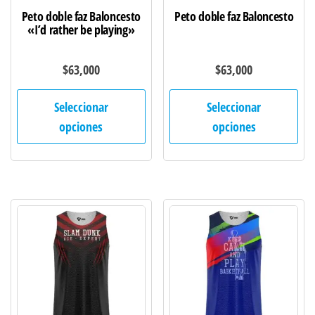
de
de
Peto doble faz Baloncesto
Peto doble faz Baloncesto
producto
pro
«I’d rather be playing»
$
63,000
$
63,000
Este
Est
Seleccionar
Seleccionar
producto
pro
opciones
opciones
tiene
tie
múltiples
múl
variantes.
var
Las
Las
opciones
opc
se
se
pueden
pu
elegir
ele
en
en
la
la