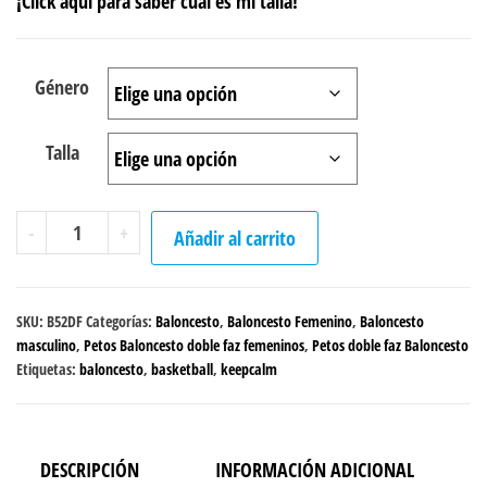
¡Click aquí para saber cuál es mi talla!
Género
Talla
Peto
-
+
Añadir al carrito
doble
faz
Baloncesto
SKU:
B52DF
Categorías:
Baloncesto
,
Baloncesto Femenino
,
Baloncesto
"Keep
masculino
,
Petos Baloncesto doble faz femeninos
,
Petos doble faz Baloncesto
Etiquetas:
baloncesto
,
basketball
,
keepcalm
Calm"
cantidad
DESCRIPCIÓN
INFORMACIÓN ADICIONAL