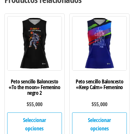
Peto sencillo Baloncesto
Peto sencillo Baloncesto
«To the moon» Femenino
«Keep Calm» Femenino
negro 2
$
55,000
$
55,000
Este
Est
Seleccionar
Seleccionar
producto
pro
opciones
opciones
tiene
tie