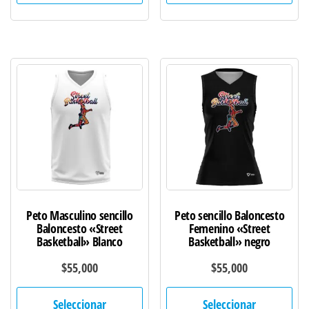
múltiples
múl
variantes.
var
Las
Las
opciones
opc
se
se
pueden
pu
elegir
ele
en
en
la
la
página
pág
de
de
Peto Masculino sencillo
Peto sencillo Baloncesto
producto
pro
Baloncesto «Street
Femenino «Street
Basketball» Blanco
Basketball» negro
$
55,000
$
55,000
Este
Est
Seleccionar
Seleccionar