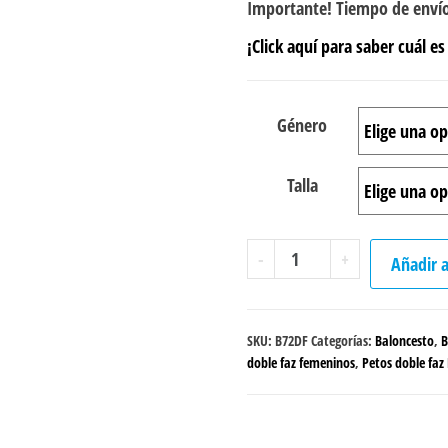
Importante! Tiempo de envío
¡Click aquí para saber cuál es 
Género
Talla
Peto
-
+
Añadir a
doble
faz
Baloncesto
SKU:
B72DF
Categorías:
Baloncesto
,
B
"To
doble faz femeninos
,
Petos doble faz
the
moon"