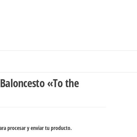
0
$0
strarse
|
Carrito de compras
Medellín – Colombia
 Baloncesto «To the
ra procesar y enviar tu producto.