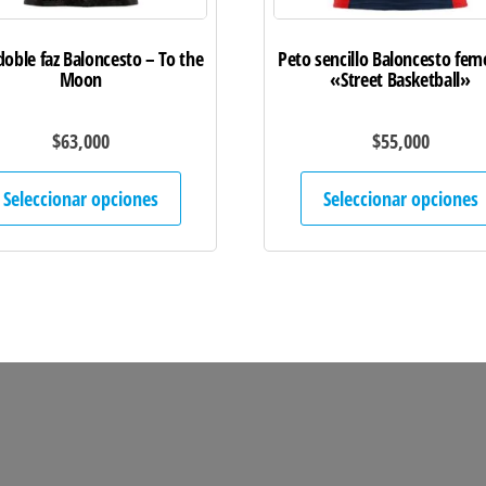
doble faz Baloncesto – To the
Peto sencillo Baloncesto fem
Moon
«Street Basketball»
$
63,000
$
55,000
Este
Seleccionar opciones
Seleccionar opciones
producto
tiene
múltiples
variantes.
Las
opciones
se
pueden
elegir
en