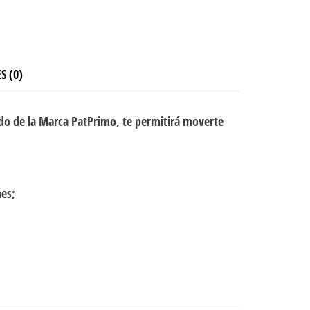
S (0)
do de la Marca PatPrimo, te permitirá moverte
nes;