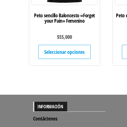
Peto sencillo Baloncesto «Forget
Peto 
your Pain» Femenino
$
55,000
Este
Seleccionar opciones
producto
tiene
múltiples
variantes.
Las
opciones
se
INFORMACIÓN
pueden
Contáctenos
elegir
en