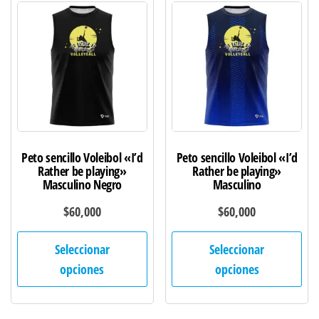
opciones
opc
se
se
pueden
pu
elegir
ele
en
en
la
la
página
pág
de
de
Peto sencillo Voleibol «I’d
Peto sencillo Voleibol «I’d
producto
pro
Rather be playing»
Rather be playing»
Masculino Negro
Masculino
$
60,000
$
60,000
Este
Est
Seleccionar
Seleccionar
producto
pro
opciones
opciones
tiene
tie
múltiples
múl
variantes.
var