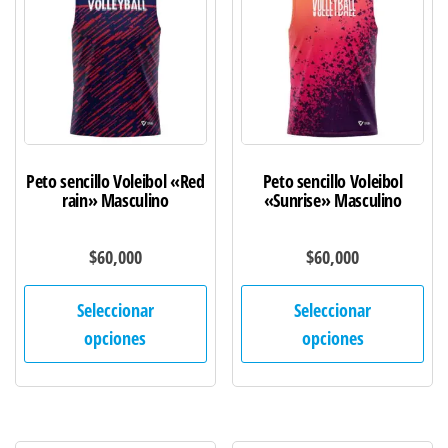
se
se
pueden
pu
elegir
ele
en
en
la
la
página
pág
de
de
Peto sencillo Voleibol «Red
Peto sencillo Voleibol
producto
pro
rain» Masculino
«Sunrise» Masculino
$
60,000
$
60,000
Este
Est
Seleccionar
Seleccionar
producto
pro
opciones
opciones
tiene
tie
múltiples
múl
variantes.
var
Las
Las