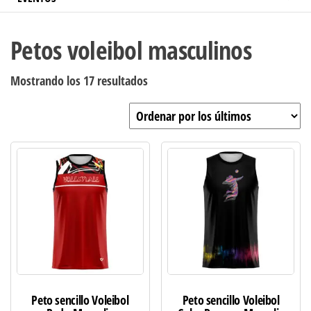
Petos voleibol masculinos
Ordenado
Mostrando los 17 resultados
por
los
últimos
Peto sencillo Voleibol
Peto sencillo Voleibol