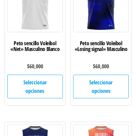
elegir
ele
en
en
la
la
página
pág
de
de
Peto sencillo Voleibol
Peto sencillo Voleibol
producto
pro
«Net» Masculino Blanco
«Losing signal» Masculino
$
60,000
$
60,000
Este
Est
Seleccionar
Seleccionar
producto
pro
opciones
opciones
tiene
tie
múltiples
múl
variantes.
var
Las
Las
opciones
opc