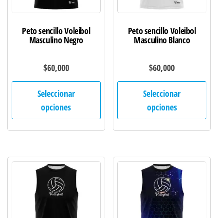
página
pág
de
de
Peto sencillo Voleibol
Peto sencillo Voleibol
producto
pro
Masculino Negro
Masculino Blanco
$
60,000
$
60,000
Este
Est
Seleccionar
Seleccionar
producto
pro
opciones
opciones
tiene
tie
múltiples
múl
variantes.
var
Las
Las
opciones
opc
se
se
pueden
pu
elegir
ele