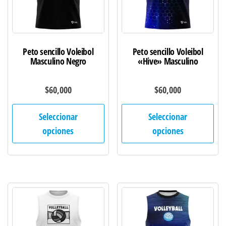
en
en
la
la
página
pág
de
de
Peto sencillo Voleibol
Peto sencillo Voleibol
producto
pro
Masculino Negro
«Hive» Masculino
$
60,000
$
60,000
Este
Est
Seleccionar
Seleccionar
producto
pro
opciones
opciones
tiene
tie
múltiples
múl
variantes.
var
Las
Las
opciones
opc
se
se
pueden
pu