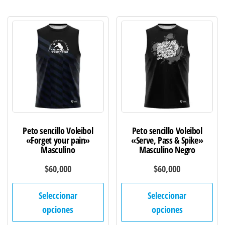
Las
Las
opciones
opc
se
se
pueden
pu
elegir
ele
en
en
la
la
página
pág
de
de
Peto sencillo Voleibol
Peto sencillo Voleibol
producto
pro
«Forget your pain»
«Serve, Pass & Spike»
Masculino
Masculino Negro
$
60,000
$
60,000
Este
Est
Seleccionar
Seleccionar
producto
pro
opciones
opciones
tiene
tie