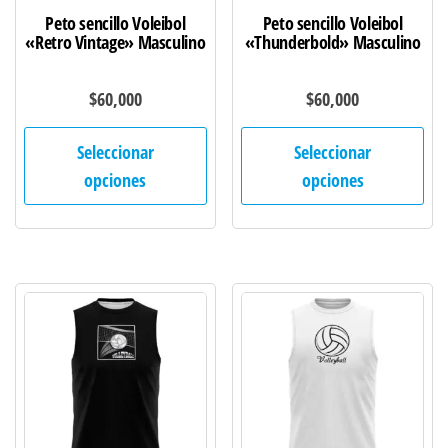
de
de
Peto sencillo Voleibol
Peto sencillo Voleibol
producto
pro
«Retro Vintage» Masculino
«Thunderbold» Masculino
$
60,000
$
60,000
Este
Est
Seleccionar
Seleccionar
producto
pro
opciones
opciones
tiene
tie
múltiples
múl
variantes.
var
Las
Las
opciones
opc
se
se
pueden
pu
elegir
ele
en
en
la
la