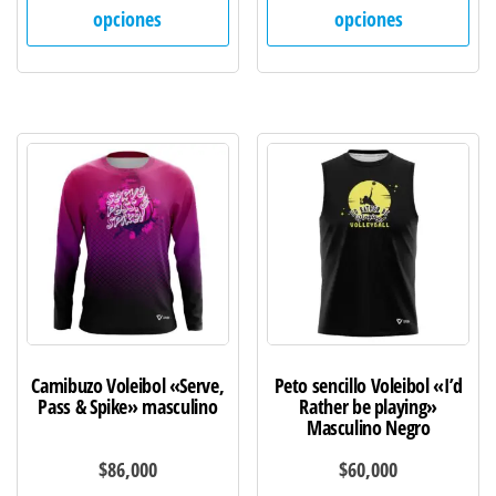
producto
pro
opciones
opciones
tiene
tie
múltiples
múl
variantes.
var
Las
Las
opciones
opc
se
se
pueden
pu
elegir
ele
en
en
la
la
página
pág
de
de
Camibuzo Voleibol «Serve,
Peto sencillo Voleibol «I’d
producto
pro
Pass & Spike» masculino
Rather be playing»
Masculino Negro
$
86,000
$
60,000