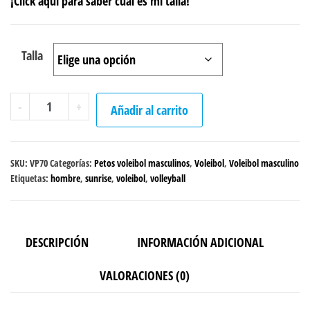
¡Click aquí para saber cuál es mi talla!
Talla
Peto
-
+
Añadir al carrito
sencillo
Voleibol
"Sunrise"
SKU:
VP70
Categorías:
Petos voleibol masculinos
,
Voleibol
,
Voleibol masculino
Masculino
Etiquetas:
hombre
,
sunrise
,
voleibol
,
volleyball
cantidad
DESCRIPCIÓN
INFORMACIÓN ADICIONAL
VALORACIONES (0)