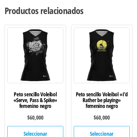
Productos relacionados
Peto sencillo Voleibol
Peto sencillo Voleibol «I’d
«Serve, Pass & Spike»
Rather be playing»
femenino negro
femenino negro
$
60,000
$
60,000
Este
Est
Seleccionar
Seleccionar