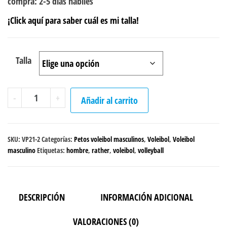
compra: 2-5 días hábiles
¡Click aquí para saber cuál es mi talla!
Talla
Peto
-
+
Añadir al carrito
sencillo
Voleibol
"I'd
SKU:
VP21-2
Categorías:
Petos voleibol masculinos
,
Voleibol
,
Voleibol
Rather
masculino
Etiquetas:
hombre
,
rather
,
voleibol
,
volleyball
be
playing"
Masculino
DESCRIPCIÓN
INFORMACIÓN ADICIONAL
Negro
VALORACIONES (0)
cantidad