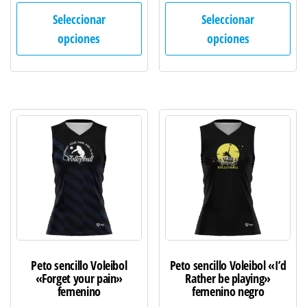
Este
Est
Seleccionar
Seleccionar
producto
pro
opciones
opciones
tiene
tie
múltiples
múl
variantes.
var
Las
Las
opciones
opc
se
se
pueden
pu
elegir
ele
en
en
la
la
página
pág
de
de
Peto sencillo Voleibol
Peto sencillo Voleibol «I’d
producto
pro
«Forget your pain»
Rather be playing»
femenino
femenino negro