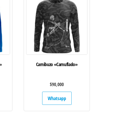
»
Camibuzo «Camuflado»
$
90,000
Whatsapp