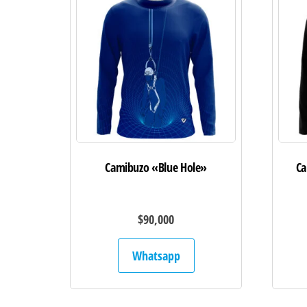
Camibuzo «Blue Hole»
Ca
$
90,000
Whatsapp