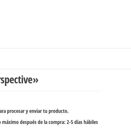
0
$0
strarse
|
Carrito de compras
Medellín – Colombia
spective»
ra procesar y enviar tu producto.
 máximo después de la compra: 2-5 días hábiles