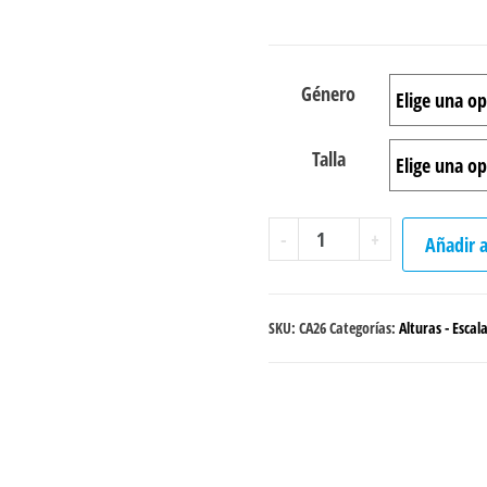
Género
Talla
Camibuzo
-
+
Añadir a
"Red
Arrow"
cantidad
SKU:
CA26
Categorías:
Alturas - Escal