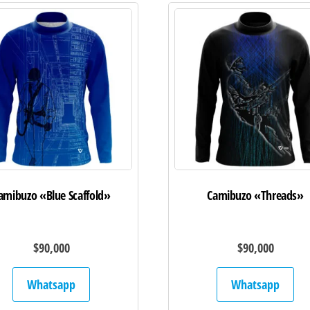
amibuzo «Blue Scaffold»
Camibuzo «Threads»
$
90,000
$
90,000
Whatsapp
Whatsapp