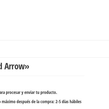
0
$0
strarse
|
Carrito de compras
Medellín – Colombia
d Arrow»
ra procesar y enviar tu producto.
 máximo después de la compra: 2-5 días hábiles