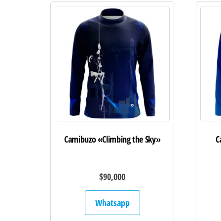
Camibuzo «Climbing the Sky»
C
$
90,000
Whatsapp