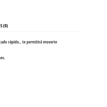
S (0)
cado rápido., te permitirá moverte
nes.