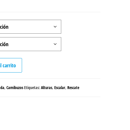
l carrito
ada
,
Camibuzos
Etiquetas:
Alturas
,
Escalar
,
Rescate