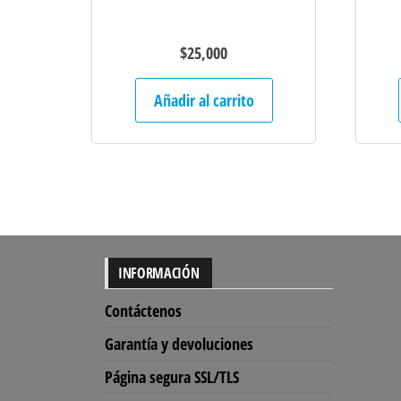
$
25,000
Añadir al carrito
INFORMACIÓN
Contáctenos
Garantía y devoluciones
Página segura SSL/TLS