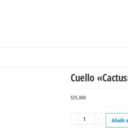
Ingresar/Regi
Cuello «Cactu
$
25,000
Cuello
-
+
Añadir a
"Cactus"