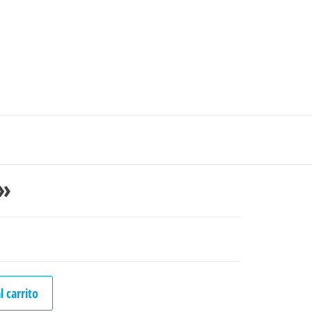
0
$0
strarse
|
Carrito de compras
Medellín – Colombia
s»
l carrito