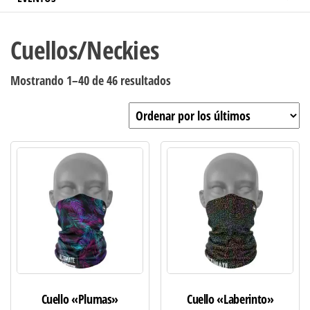
Cuellos/Neckies
Ordenado
Mostrando 1–40 de 46 resultados
por
los
últimos
Cuello «Plumas»
Cuello «Laberinto»