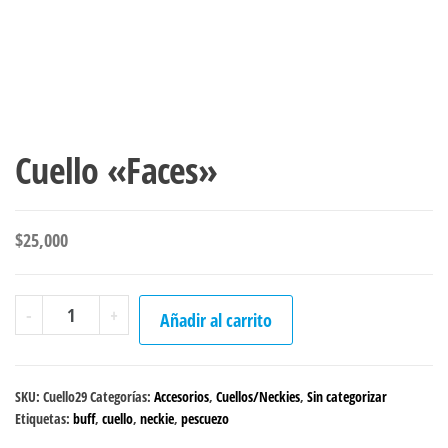
Cuello «Faces»
$
25,000
Cuello
-
+
Añadir al carrito
"Faces"
cantidad
SKU:
Cuello29
Categorías:
Accesorios
,
Cuellos/Neckies
,
Sin categorizar
Etiquetas:
buff
,
cuello
,
neckie
,
pescuezo