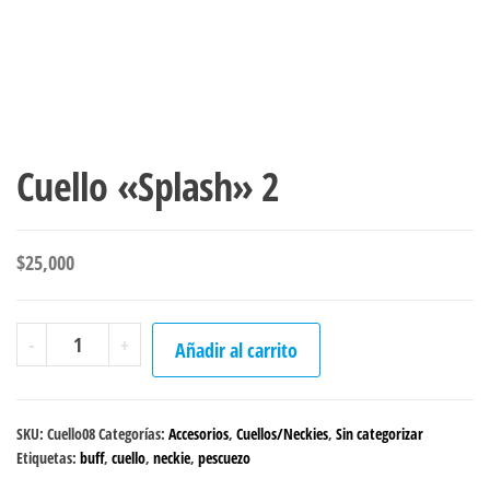
Cuello «Splash» 2
$
25,000
Cuello
-
+
Añadir al carrito
"Splash"
2
cantidad
SKU:
Cuello08
Categorías:
Accesorios
,
Cuellos/Neckies
,
Sin categorizar
Etiquetas:
buff
,
cuello
,
neckie
,
pescuezo