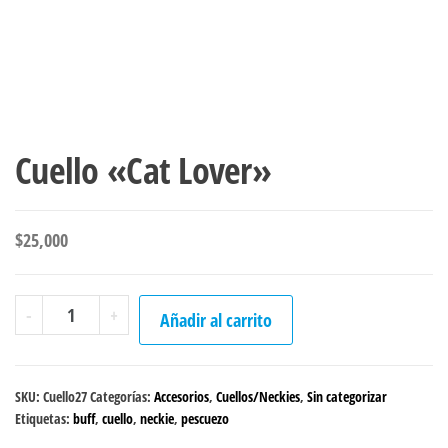
Cuello «Cat Lover»
$
25,000
Cuello
-
+
Añadir al carrito
"Cat
Lover"
cantidad
SKU:
Cuello27
Categorías:
Accesorios
,
Cuellos/Neckies
,
Sin categorizar
Etiquetas:
buff
,
cuello
,
neckie
,
pescuezo