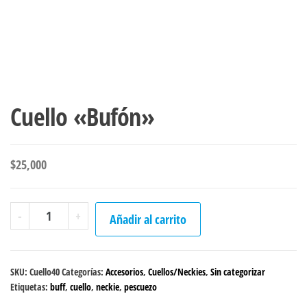
Cuello «Bufón»
$
25,000
Cuello
-
+
Añadir al carrito
"Bufón"
cantidad
SKU:
Cuello40
Categorías:
Accesorios
,
Cuellos/Neckies
,
Sin categorizar
Etiquetas:
buff
,
cuello
,
neckie
,
pescuezo